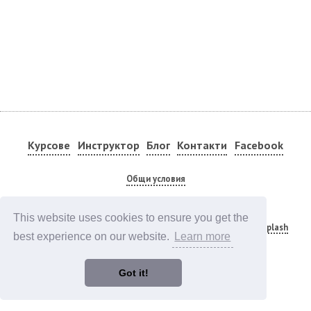
Курсове
Инструктор
Блог
Контакти
Facebook
Общи условия
Code editor by Marijn Haverbeke on
CodeMirror
Photos by
Camylla Battani
,
John Schnobrich
,
This website uses cookies to ensure you get the
Caspar Camille Rubin
,
Wesley Tingey
,
Olena Sergienko
on
Unsplash
best experience on our website.
Learn more
Icons by
UnicornIcons.com
Animations by
Lottiefiles
v4.0.80
Got it!