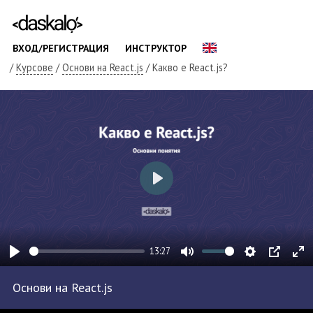
ВХОД/РЕГИСТРАЦИЯ
ИНСТРУКТОР
/
Курсове
/
Основи на React.js
/ Какво е React.js?
Play
13:27
Play
Mute
Settings
PIP
En
Основи на React.js
fu