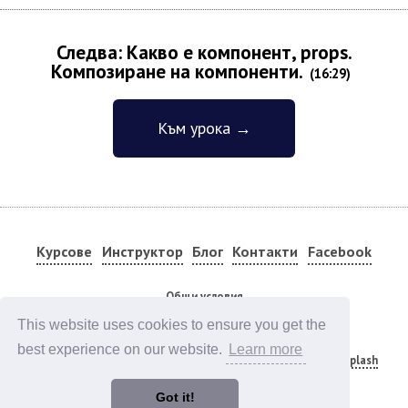
Следва: Какво е компонент, props.
Композиране на компоненти.
(16:29)
Към урока →
Курсове
Инструктор
Блог
Контакти
Facebook
Общи условия
This website uses cookies to ensure you get the
Code editor by Marijn Haverbeke on
CodeMirror
Photos by
Camylla Battani
,
John Schnobrich
,
best experience on our website.
Learn more
Caspar Camille Rubin
,
Wesley Tingey
,
Olena Sergienko
on
Unsplash
Icons by
UnicornIcons.com
Animations by
Lottiefiles
Got it!
v4.0.80