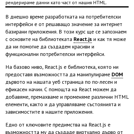
рендерираме данни като част от нашия HTML.
В днешно време разработката на потребителски
интерфейси е от решаващо значение за интернет
базирани приложения. В този курс ще се запознаем
с основите на библиотеката
React.js
и как тя може
да ни помогне да създадем красиви и
функционални потребителски интерфейси.
На базово ниво, React.js е библиотека, която ни
предоставя възможността да манипулираме
DOM
дървото на нашата уеб страница по по-лесен и
ефикасен начин. С помощта на React можем да
добавяме, премахваме и променяме различни HTML
елементи, както и да управляваме състоянията и
зависимостите в нашите приложения.
Едно от ключовите предимства на React.js е
възможността му да създаде виртуално дърво от