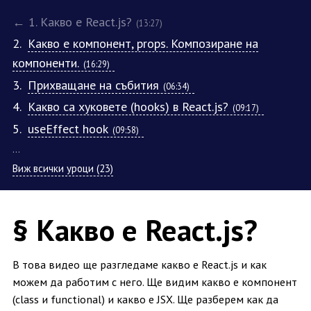
← 1. Какво е React.js?
(13:27)
2.
Какво е компонент, props. Композиране на
компоненти.
(16:29)
3.
Прихващане на събития
(06:34)
4.
Какво са хуковете (hooks) в React.js?
(09:17)
5.
useEffect hook
(09:58)
…
Виж всички уроци (23)
§ Какво е React.js?
В това видео ще разгледаме какво е React.js и как
можем да работим с него. Ще видим какво е компонент
(class и functional) и какво е JSX. Ще разберем как да