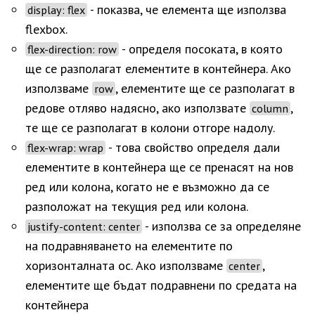
- показва, че елемента ще използва
display: flex
flexbox.
- oпределя посоката, в която
flex-direction: row
ще се разполагат елементите в контейнера. Ако
използваме
, елементите ще се разполагат в
row
редове отляво надясно, ако използвате
,
column
те ще се разполагат в колони отгоре надолу.
- това свойство определя дали
flex-wrap: wrap
елементите в контейнера ще се пренасят на нов
ред или колона, когато не e възможно да се
разположат на текущия ред или колона.
- използва се за определяне
justify-content: center
на подравняването на елементите по
хоризонталната ос. Ако използваме
,
center
елементите ще бъдат подравнени по средата на
контейнера