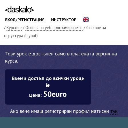
ВХОД/РЕГИСТРАЦИЯ
ИНСТРУКТОР
/
Курсове
/
Основи на уеб програмирането
/ Стилове за
структура (layout)
Този урок е достъпен само в платената версия на
курса.
Вземи достъп до всички уроци
💫
50euro
цена:
Ако вече имаш регистриран профил натисни
тук
.