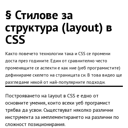
§ Стилове за
структура (layout) в
CSS
Както повечето технологии така и CSS се промени
доста през годините. Един от сравнително често
променящите се аспекти е как ние (уеб програмистите)
дефинираме скелето на страницата си. В това видео ще
разгледаме някой от най-популярните подходи.
Построяването на layout в CSS e едно от
основните умения, които всеки уеб програмист
трябва да усвои. Съществуват няколко различни
инструмента за имплементирането на различни по
сложност позиционирания.