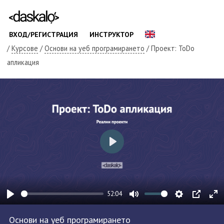
ВХОД/РЕГИСТРАЦИЯ
ИНСТРУКТОР
/
Курсове
/
Основи на уеб програмирането
/ Проект: ToDo
апликация
Play
52:04
Play
Mute
Settings
PIP
En
Основи на уеб програмирането
fu