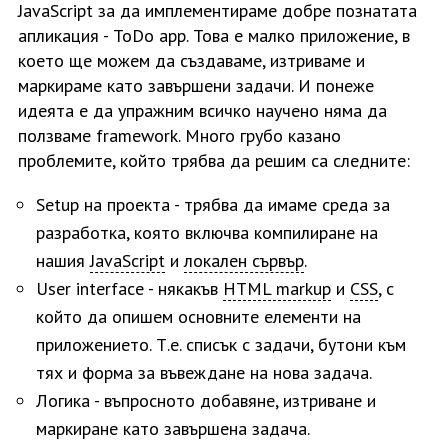
JavaScript за да имплементираме добре познатата
апликация - ToDo app. Това е малко приложение, в
което ще можем да създаваме, изтриваме и
маркираме като завършени задачи. И понеже
идеята е да упражним всичко научено няма да
ползваме framework. Много грубо казано
проблемите, който трябва да решим са следните:
Setup на проекта - трябва да имаме среда за
разработка, която включва компилиране на
нашия
JavaScript
и
локален сървър
.
User interface - някакъв
HTML markup
и
CSS
, с
който да опишем основните елементи на
приложението. Т.е. списък с задачи, бутони към
тях и форма за въвеждане на нова задача.
Логика - въпросното добавяне, изтриване и
маркиране като завършена задача.