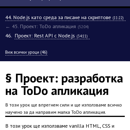
44. Node.js като среда за писане на скриптове
(11:22)
← 45. Проект: ToDo апликация
(52:04)
46.
Проект: Rest API с Node.js
(34:11)
Виж всички уроци (46)
§ Проект: разработка
на ToDo апликация
В този урок ще впрегнем сили и ще използваме всичко
научено за да направим малка ToDo апликация.
В този урок ще използваме vanilla HTML, CSS и