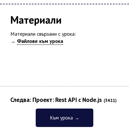
Материали
Материали свързани с урока:
→
Файлове към урока
Следва: Проект: Rest API с Node.js
(34:11)
Към урока →